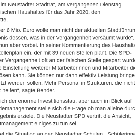
 im Neustadter Stadtrat, am vergangenen Dienstag.
tischen Haushaltes für das Jahr 2020, den
tte.
r 6 Mio. Euro wolle man nicht der aktuellen Stadtführu
bnis dessen, was in der Vergangenheit versäumt wurde“,
ng nun aber vorbei. In seiner Kommentierung des Haushalt
llenplan ein, der mit 39 neuen Stellen plant. Die SPD-
der Vergangenheit oft an der falschen Stelle gespart wurd
ie Einstellung weiterer Mitarbeiterinnen und Mitarbeiter di
sen kann. Sie können nur dann effektiv Leistung bringe
zt werden sollen. Mehr Personal in Strukturen, die nicht
ht helfen“, sagte Bender.
lich der enorme Investitionsstau, aber auch im Blick auf
emanagement stelle sich die Frage ob man alleine dur
ebnis erziele. Die Neustadter SPD vertritt die Ansicht,
ektmanagement einiges zu tun sei.
l die Situation an den Neustadter Schulen. „Schülerinn