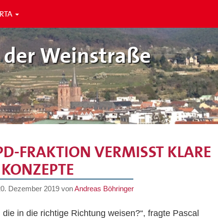
ERTA
 der Weinstraße
PD-FRAKTION VERMISST KLARE
KONZEPTE
20. Dezember 2019
von
Andreas Böhringer
ie in die richtige Richtung weisen?“, fragte Pascal