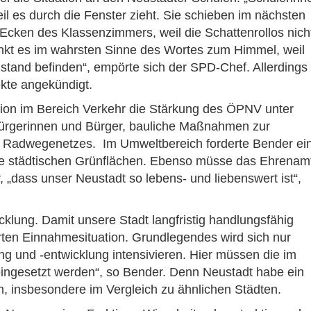
il es durch die Fenster zieht. Sie schieben im nächsten
Ecken des Klassenzimmers, weil die Schattenrollos nich
tinkt es im wahrsten Sinne des Wortes zum Himmel, weil
Zustand befinden“, empörte sich der SPD-Chef. Allerdings
ekte angekündigt.
ion im Bereich Verkehr die Stärkung des ÖPNV unter
ürgerinnen und Bürger, bauliche Maßnahmen zur
s Radwegenetzes. Im Umweltbereich forderte Bender ei
die städtischen Grünflächen. Ebenso müsse das Ehrenam
, „dass unser Neustadt so lebens- und liebenswert ist“,
icklung. Damit unsere Stadt langfristig handlungsfähig
rten Einnahmesituation. Grundlegendes wird sich nur
g und -entwicklung intensivieren. Hier müssen die im
 eingesetzt werden“, so Bender. Denn Neustadt habe ein
 insbesondere im Vergleich zu ähnlichen Städten.