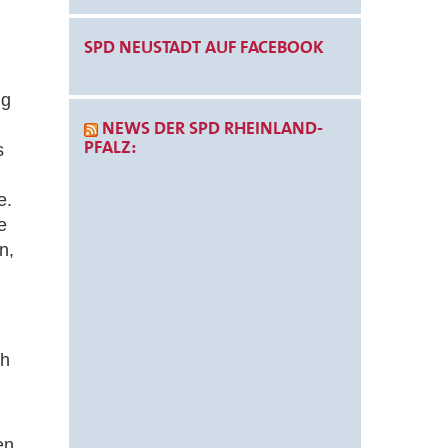
SPD NEUSTADT AUF FACEBOOK
ng
NEWS DER SPD RHEINLAND-
PFALZ:
s
e.
e
n,
ch
en