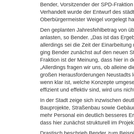
Bender, Vorsitzender der SPD-Fraktion
Verhandelt wurde der Entwurf des städ
Oberbürgermeister Weigel vorgelegt ha
Den geplanten Jahresfehlbetrag von übe
anlasten, so Bender. „Das ist das Erge
allerdings sei die Zeit der Einarbeitu
ging Bender zunächst auf den neuen Ste
Fraktion ist der Meinung, dass hier in 
„Allerdings fragen wir uns, ob alleine d
großen Herausforderungen Neustadts lö
wenn klar ist, welche Konzepte umgeset
effizient und effektiv sind, wird uns nic
In der Stadt zeige sich inzwischen deut
Bauprojekte, Straßenbau sowie Gebäud
mehr Personal ein deutlich besseres Erg
dass hier zunächst strukturell im Proj
Drastisch beschrieb Bender zum Beispie