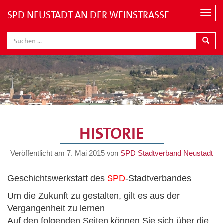
SPD NEUSTADT AN DER WEINSTRASSE
N
a
v
i
g
a
t
i
o
n
HISTORIE
Veröffentlicht am
7. Mai 2015
von
SPD Stadtverband Neustadt
Geschichtswerkstatt des
SPD
-Stadtverbandes
Um die Zukunft zu gestalten, gilt es aus der
Vergangenheit zu lernen
Auf den folgenden Seiten können Sie sich über die