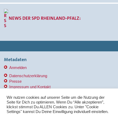
NEWS DER SPD RHEINLAND-PFALZ:
Metadaten
Anmelden
Datenschutzerklärung
Presse
Impressum und Kontakt
Copyright © 2014-2017 SPD KV MB
Wir nutzen cookies auf unserer Seite um die Nutzung der
Seite für Dich zu optimieren. Wenn Du “Alle akzeptieren”,
klickst stimmst Du ALLEN Cookies zu. Unter "Cookie
Das
spd2017
Design ist ein Bootstrap Thema für SPD
Settings" kannst Du Deine Einwilligung individuell einstellen.
Verbände. Nutzung unter Erhalt dieses Verweis auf die