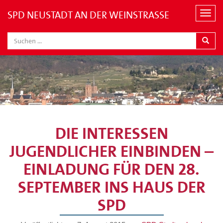
SPD NEUSTADT AN DER WEINSTRASSE
N
a
v
i
g
a
t
i
o
n
DIE INTERESSEN
JUGENDLICHER EINBINDEN –
EINLADUNG FÜR DEN 28.
SEPTEMBER INS HAUS DER
SPD