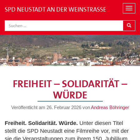
SPD NEUSTADT AN DER WEINSTRASSE
N
a
v
i
g
a
t
i
o
n
FREIHEIT – SOLIDARITÄT –
WÜRDE
Veröffentlicht am
26. Februar 2026
von
Andreas Böhringer
Freiheit. Solidarität. Würde.
Unter diesen Titel
stellt die SPD Neustadt eine Filmreihe vor, mit der
sie die Veranstaltungen zum ihrem 150. Jubiläum