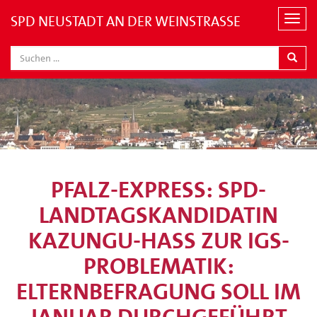
SPD NEUSTADT AN DER WEINSTRASSE
N
a
v
i
g
a
t
i
o
n
PFALZ-EXPRESS: SPD-
LANDTAGSKANDIDATIN
KAZUNGU-HASS ZUR IGS-P
ROBLEMATIK: E
LTERNBEFRAGUNG SOLL IM J