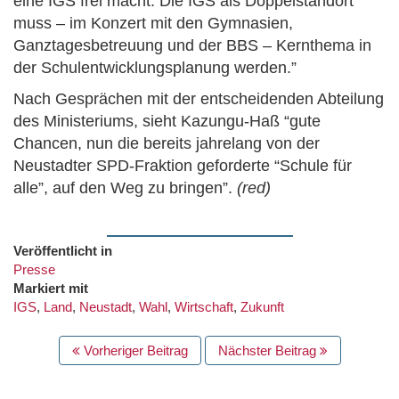
eine IGS frei macht. Die IGS als Doppelstandort
muss – im Konzert mit den Gymnasien,
Ganztagesbetreuung und der BBS – Kernthema in
der Schulentwicklungsplanung werden.”
Nach Gesprächen mit der entscheidenden Abteilung
des Ministeriums, sieht Kazungu-Haß “gute
Chancen, nun die bereits jahrelang von der
Neustadter SPD-Fraktion geforderte “Schule für
alle”, auf den Weg zu bringen”.
(red)
Veröffentlicht in
Presse
Markiert mit
IGS
,
Land
,
Neustadt
,
Wahl
,
Wirtschaft
,
Zukunft
BEITRAGS
Vorheriger Beitrag
Nächster Beitrag
NAVIGATION